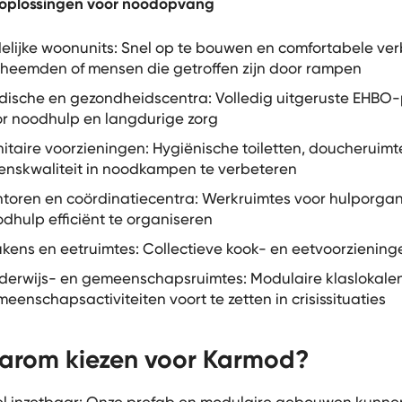
oplossingen voor noodopvang
delijke woonunits: Snel op te bouwen en comfortabele verb
heemden of mensen die getroffen zijn door rampen
ische en gezondheidscentra: Volledig uitgeruste EHBO-p
r noodhulp en langdurige zorg
itaire voorzieningen: Hygiënische toiletten, doucheruimt
enskwaliteit in noodkampen te verbeteren
toren en coördinatiecentra: Werkruimtes voor hulporga
dhulp efficiënt te organiseren
kens en eetruimtes: Collectieve kook- en eetvoorzienin
erwijs- en gemeenschapsruimtes: Modulaire klaslokalen 
eenschapsactiviteiten voort te zetten in crisissituaties
rom kiezen voor Karmod?