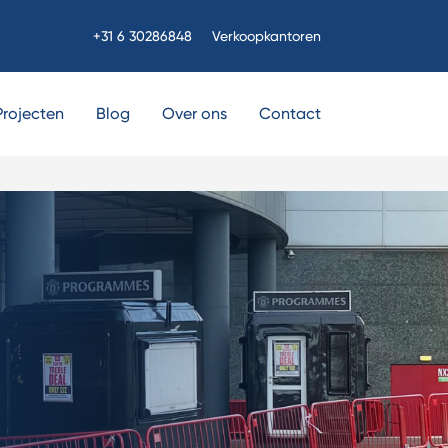
+31 6 30286848
Verkoopkantoren
Projecten
Blog
Over ons
Contact