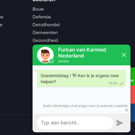
Bouw
uw
Defensie
te
Detailhandel
Gemeenten
Gezondheid
Industrie
Landbouw
Logistiek en opslag
Mijnbouw, olie en gas
Noodopvang
Whatsapp
Onderwijs
Tourism
Bel ons
E-mail
Over ons
Blog
Contact