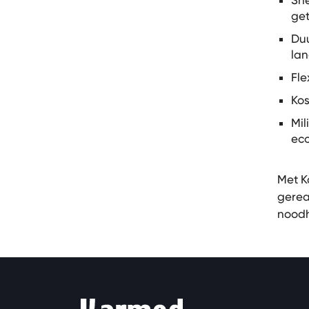
Sne
ge
Du
lan
Fle
Kos
Mil
eco
Met K
gerea
noodh