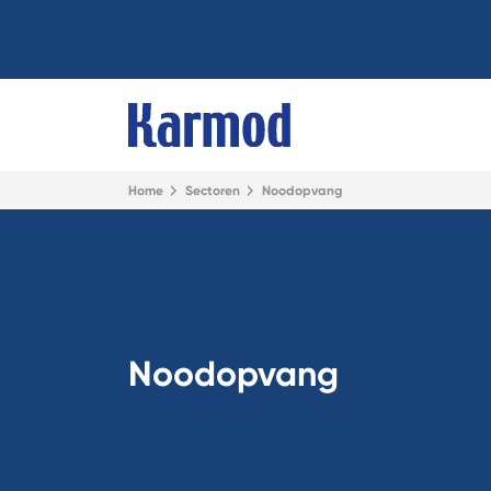
Home
Sectoren
Noodopvang
Noodopvang