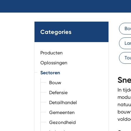
Bo
Categories
La
Producten
To
Oplossingen
Sectoren
Sne
Bouw
In ti
Defensie
modul
Detailhandel
natuu
bouwt
Gemeenten
voldo
Gezondheid