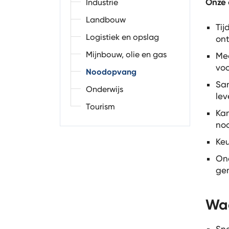
Onze 
Industrie
Landbouw
Tij
Logistiek en opslag
ont
Mijnbouw, olie en gas
Med
voo
Noodopvang
San
Onderwijs
lev
Tourism
Kan
noo
Keu
Ond
gem
Waa