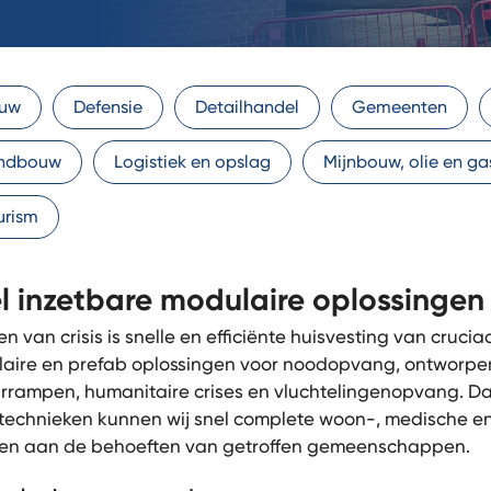
uw
Defensie
Detailhandel
Gemeenten
ndbouw
Logistiek en opslag
Mijnbouw, olie en ga
urism
l inzetbare modulaire oplossinge
jden van crisis is snelle en efficiënte huisvesting van cr
aire en prefab oplossingen voor noodopvang, ontworpen 
rrampen, humanitaire crises en vluchtelingenopvang. Da
echnieken kunnen wij snel complete woon-, medische en f
en aan de behoeften van getroffen gemeenschappen.