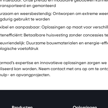
l inzetbaar: Onze prefab en modulaire gebouwen kunnen
transporteerd en gemonteerd
urzaam en weersbestendig: Ontworpen om extreme wee
gdurig gebruikt te worden
xibel en aanpasbaar: Oplossingen op maat voor verschil
tenefficiënt: Betaalbare huisvesting zonder concessies t
ieuvriendelijk: Duurzame bouwmaterialen en energie-eff
logische voetafdruk
armod’s expertise en innovatieve oplossingen zorgen we 
liseerd kan worden. Neem contact met ons op om te ontd
ulp- en opvangprojecten.
Producten
Oplossingen