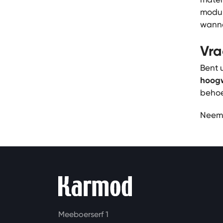
modul
wanne
Vra
Bent 
hoogw
behoe
Neem
Meeboerserf 1