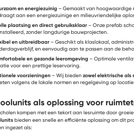
urzaam en energiezuinig
– Gemaakt van hoogwaardige mat
draagt aan een energiezuinige en milieuvriendelijke oplo
lle plaatsing en direct gebruiksklaar
– Onze prefab scho
nstalleerd, zonder langdurige bouwprojecten.
xibel en uitbreidbaar
– Geschikt als klaslokaal, administr
derdagverblijf, en eenvoudig aan te passen aan de beho
mfortabele en gezonde leeromgeving
– Optimale ventilat
latie voor een prettige leservaring.
ionele voorzieningen
– Wij bieden
zowel elektrische als
ten volgens de lokale normen en regelgeving op locatie
oolunits als oplossing voor ruimte
scholen kampen met een tekort aan lesruimte door groei
lunits
bieden een snelle en efficiënte oplossing om dit p
n ingezet als: