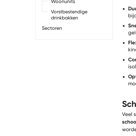
Woonunits
Du
Vorstbestendige
bij
drinkbakken
Sne
Sectoren
geï
Fle
kin
Co
iso
Opt
moe
Sch
Veel 
schoo
worde