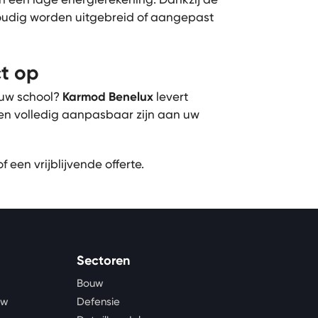
dig worden uitgebreid of aangepast
ct op
 uw school?
Karmod Benelux
levert
en volledig aanpasbaar zijn aan uw
 een vrijblijvende offerte.
Sectoren
Bouw
uw
Defensie