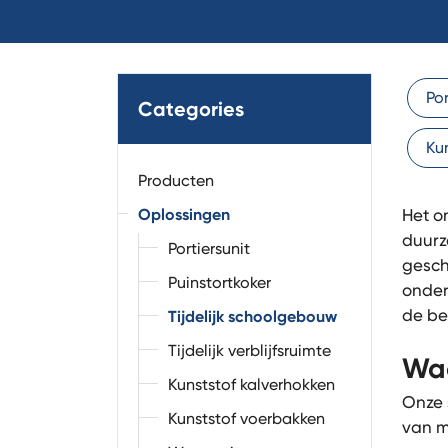
Por
Categories
Ku
Producten
Oplossingen
Het o
duurz
Portiersunit
gesch
Puinstortkoker
onder
de be
Tijdelijk schoolgebouw
Tijdelijk verblijfsruimte
Waa
Kunststof kalverhokken
Onze
Kunststof voerbakken
van m