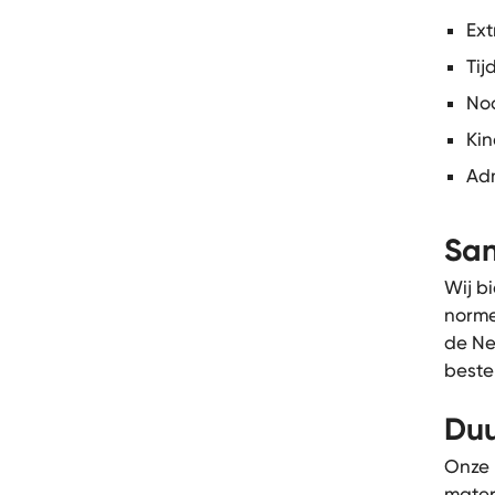
Ext
Tij
Noo
Kin
Adm
San
Wij b
norme
de Ne
beste
Duu
Onze
mater