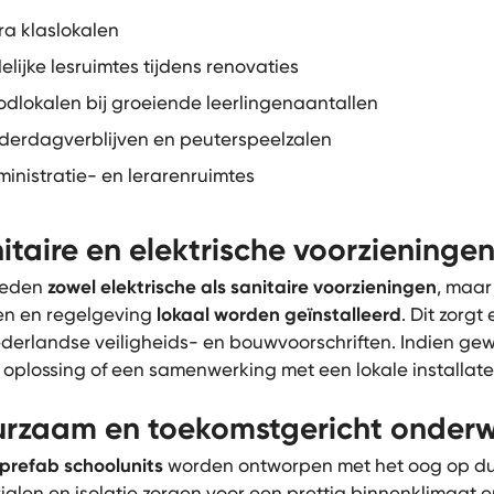
ra klaslokalen
delijke lesruimtes tijdens renovaties
dlokalen bij groeiende leerlingenaantallen
derdagverblijven en peuterspeelzalen
inistratie- en lerarenruimtes
itaire en elektrische voorzieninge
ieden
zowel elektrische als sanitaire voorzieningen
, maar
n en regelgeving
lokaal worden geïnstalleerd
. Dit zorg
derlandse veiligheids- en bouwvoorschriften. Indien gew
 oplossing of een samenwerking met een lokale installateu
rzaam en toekomstgericht onderw
prefab schoolunits
worden ontworpen met het oog op duu
ialen en isolatie zorgen voor een prettig binnenklimaat 