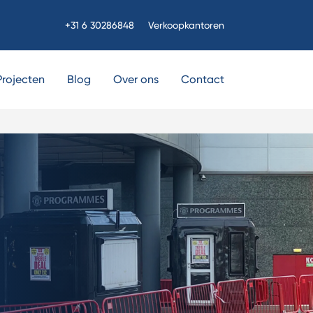
+31 6 30286848
Verkoopkantoren
Projecten
Blog
Over ons
Contact