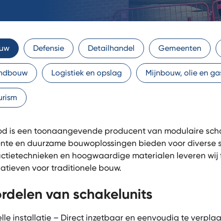
uw
Defensie
Detailhandel
Gemeenten
ndbouw
Logistiek en opslag
Mijnbouw, olie en ga
urism
d is een toonaangevende producent van modulaire schakel
iënte en duurzame bouwoplossingen bieden voor diverse
ctietechnieken en hoogwaardige materialen leveren wij
natieven voor traditionele bouw.
rdelen van schakelunits
lle installatie – Direct inzetbaar en eenvoudig te verpla