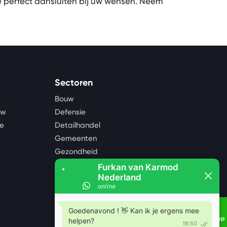
 perfect aansluiten bij uw wensen. Neem
Sectoren
Bouw
uw
Defensie
te
Detailhandel
Gemeenten
Gezondheid
Industrie
Landbouw
Logistiek en opslag
Mijnbouw, olie en gas
Noodopvang
Whatsapp