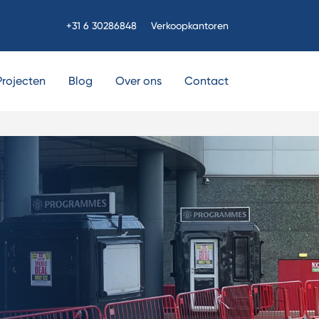
+31 6 30286848
Verkoopkantoren
Projecten
Blog
Over ons
Contact