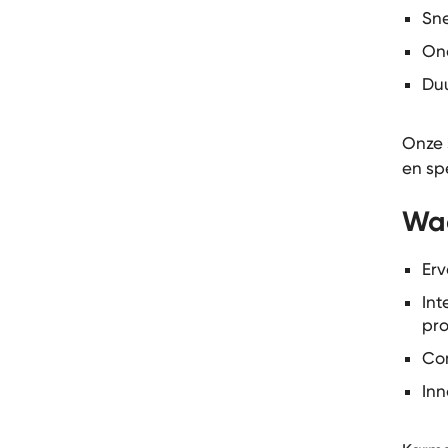
Sne
Ond
Duu
Onze 
en spe
Wa
Erv
Int
pr
Com
Inn