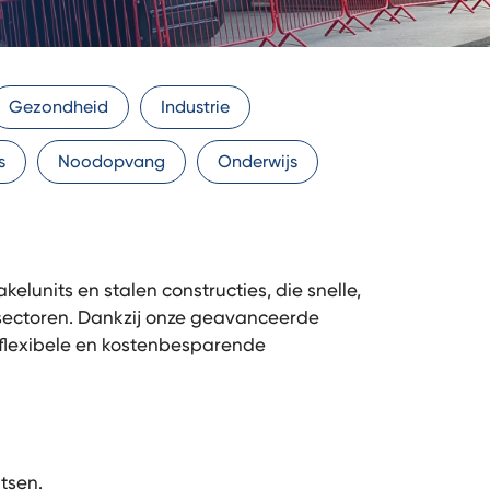
Gezondheid
Industrie
s
Noodopvang
Onderwijs
units en stalen constructies, die snelle,
 sectoren. Dankzij onze geavanceerde
 flexibele en kostenbesparende
atsen.