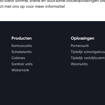
d biedt slimme, snelle en duurzame bouwoplossingen die
ct met ons op voor meer informatie!
Producten
Oplossingen
Kantoorunits
Portiersunit
Schakelunits
Tijdelijk schoolgebo
Cabines
Tijdelijk verblijfsruim
Sanitair units
Woonunits
Watertank