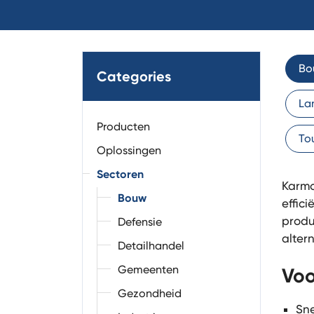
Bo
Categories
La
Producten
To
Oplossingen
Sectoren
Karmo
Bouw
effic
produ
Defensie
alter
Detailhandel
Gemeenten
Voo
Gezondheid
Sne