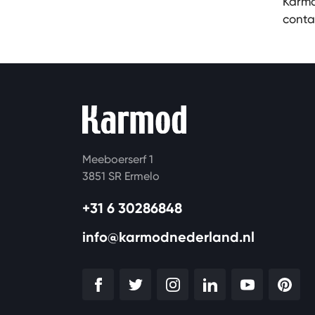
Karmo
conta
Meeboerserf 1
3851 SR Ermelo
+31 6 30286848
info@karmodnederland.nl