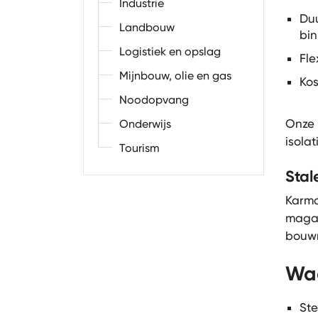
Industrie
Duu
Landbouw
bin
Logistiek en opslag
Fle
Mijnbouw, olie en gas
Kos
Noodopvang
Onze 
Onderwijs
isola
Tourism
Stal
Karmo
magaz
bouwm
Waa
Ste