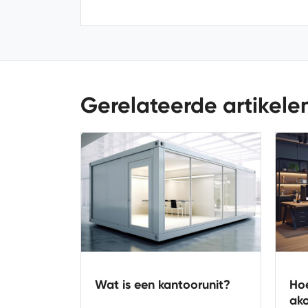
Gerelateerde artikele
orunit?
Hoe verzorg je de
Wat
akoestiek in een kantoor