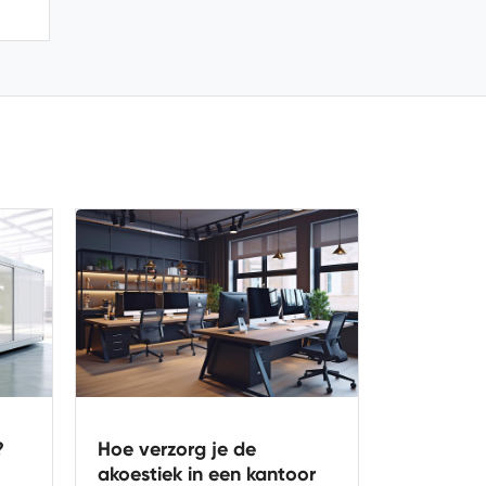
Wat is een kantoorunit?
Hoe verz
or
akoestiek