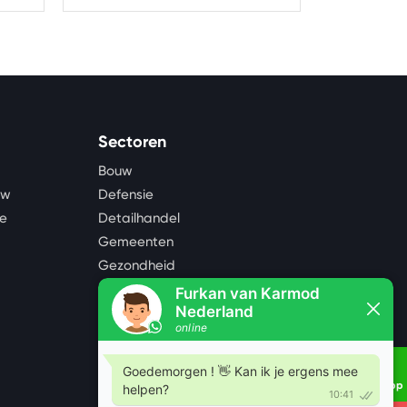
unit?
Sectoren
Bouw
uw
Defensie
te
Detailhandel
Gemeenten
Gezondheid
Industrie
Landbouw
Logistiek en opslag
Mijnbouw, olie en gas
Noodopvang
Whatsapp
Onderwijs