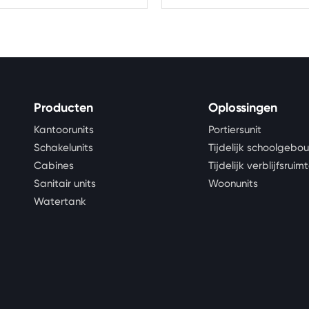
unit?
Producten
Oplossingen
Kantoorunits
Portiersunit
Schakelunits
Tijdelijk schoolgebo
Cabines
Tijdelijk verblijfsruim
Sanitair units
Woonunits
Watertank