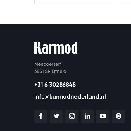
unit?
Meeboerserf 1
3851 SR Ermelo
+31 6 30286848
info@karmodnederland.nl